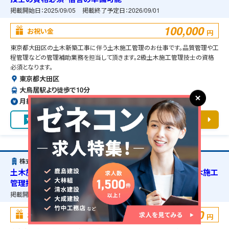
掲載開始日：
2025/09/05
掲載終了予定日：
2026/09/01
100,000
お祝い金
円
東京都大田区の土木新築工事に伴う土木施工管理のお仕事です。品質管理や工
程管理などの管理補助業務を担当して頂きます。2級土木施工管理技士の資格
必須となります。
東京都大田区
大鳥居駅より徒歩で10分
月給約42〜58万円（前職給与保証）
お気に入り
求人詳細を見る
株式会社FEN
土木施工管理・東京都江東区・通信設備新築工事・2級土木施工
管理技士の資格必須・宿舎の準備可能
掲載開始日：
2025/08/15
掲載終了予定日：
2026/09/01
100,000
お祝い金
円