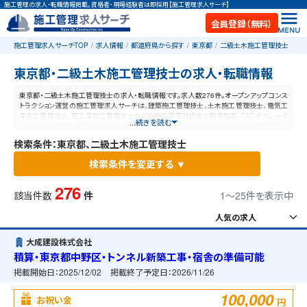
施工管理の求人・転職情報掲載。資格者・現場経験者は即採用【施工管理求人サーチ】
会員登録（無料）
施工管理求人サーチTOP
求人情報
都道府県から探す
東京都
二級土木施工管理技士
東京都・二級土木施工管理技士の求人・転職情報
東京都・二級土木施工管理技士の求人・転職情報です。求人数276件。オープンアップコンス
トラクション運営の施工管理求人サーチは、建築施工管理技士、土木施工管理技士、電気工
事施工管理技士、管工事施工管理技士などの施工管理技術者や現場監督、CADオペレータ
...続きを読む
ーなど、施工管理と建設業に特化した業界最大規模の求人ポータルサイトです。【毎日更新】
業界最高水準の給与体系！あなたの資格や経験が活かせる仕事が見つかります。
検索条件：東京都、二級土木施工管理技士
検索条件を変更する ▼
276
該当件数
件
1〜25件を表示中
大成建設株式会社
積算・東京都中野区・トンネル新築工事・宿舎の準備可能
掲載開始日：
2025/12/02
掲載終了予定日：
2026/11/26
100,000
お祝い金
円