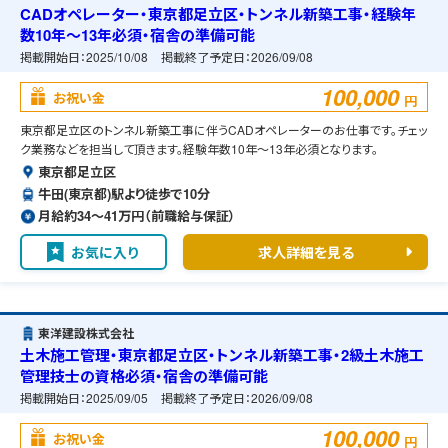
CADオペレーター・東京都足立区・トンネル新築工事・経験年
数10年～13年必須・宿舎の準備可能
掲載開始日：
2025/10/08
掲載終了予定日：
2026/09/08
100,000
お祝い金
円
東京都足立区のトンネル新築工事に伴うCADオペレーターのお仕事です。チェッ
ク業務などを担当して頂きます。経験年数10年～13年必須となります。
東京都足立区
牛田(東京都)駅より徒歩で10分
月給約34〜41万円（前職給与保証）
お気に入り
求人詳細を見る
東洋建設株式会社
土木施工管理・東京都足立区・トンネル新築工事・2級土木施工
管理技士の資格必須・宿舎の準備可能
掲載開始日：
2025/09/05
掲載終了予定日：
2026/09/08
100,000
お祝い金
円