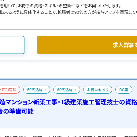
を用いて、お持ちの資格・スキル・希望条件などをお伺いいたします。
出来るように具体化することで、転職者の90％の方が給与アップを実現して
求人詳細
出来形管理
50代活躍中
60代活躍中
お祝い金あり
RC造
管理技士
二級建築士
宿舎あり
C造マンション新築工事・1級建築施工管理技士の資
舎の準備可能