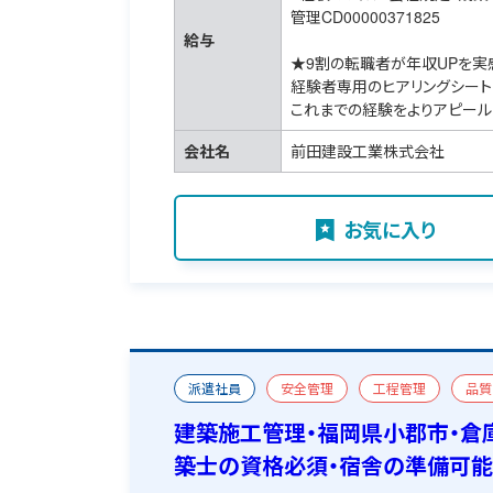
管理CD00000371825
給与
★9割の転職者が年収UPを実
経験者専用のヒアリングシート
これまでの経験をよりアピール
会社名
前田建設工業株式会社
お気に入り
派遣社員
安全管理
工程管理
品質
工場・倉庫
新築
一級建築施工管理技士
建築施工管理・福岡県小郡市・倉
築士の資格必須・宿舎の準備可能