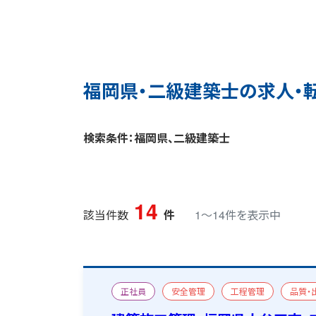
福岡県・二級建築士の求人・
検索条件：福岡県、二級建築士
14
該当件数
件
1〜14件を表示中
正社員
安全管理
工程管理
品質・
新築
一級建築施工管理技士
二級建築士