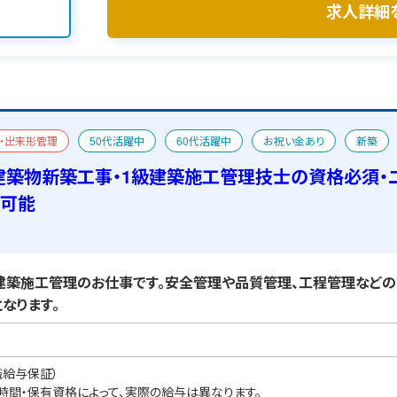
求人詳細
・出来形管理
50代活躍中
60代活躍中
お祝い金あり
新築
あり
建築物新築工事・1級建築施工管理技士の資格必須・
備可能
築施工管理のお仕事です。安全管理や品質管理、工程管理などの
なります。
職給与保証）
業時間・保有資格によって、実際の給与は異なります。