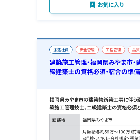
お気に入り
派遣社員
安全管理
工程管理
品質
一級建築施工管理技士
二級建築士
宿舎
建築施工管理・福岡県みやま市・
級建築士の資格必須・宿舎の準
福岡県みやま市の建築物新築工事に伴う建
築施工管理技士、二級建築士の資格必須と
勤務地
福岡県みやま市
月額給与約59万～100万（前
※経験・スキル・会社規定・残