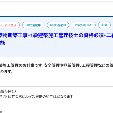
・出来形管理
50代活躍中
60代活躍中
お祝い金あり
新築
あり
築物新築工事・1級建築施工管理技士の資格必須・二
可能
施工管理のお仕事です。安全管理や品質管理、工程管理などの管
ります。
職給与保証）
業時間・保有資格によって、実際の給与は異なります。
感！