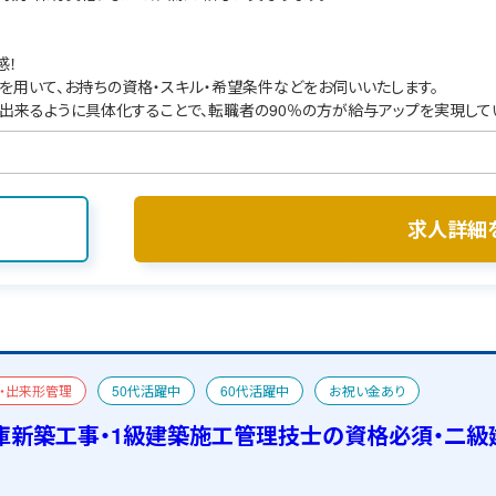
感！
を用いて、お持ちの資格・スキル・希望条件などをお伺いいたします。
出来るように具体化することで、転職者の90％の方が給与アップを実現して
求人詳細
・出来形管理
50代活躍中
60代活躍中
お祝い金あり
二級建築士
宿舎あり
庫新築工事・1級建築施工管理技士の資格必須・二級