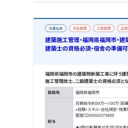
派遣社員
安全管理
工程管理
品質
一級建築施工管理技士
二級建築士
宿舎
建築施工管理・福岡県福岡市・建
建築士の資格必須・宿舎の準備
福岡県福岡市の建築物新築工事に伴う建築
施工管理技士、二級建築士の資格必須とな
勤務地
福岡県福岡市
月額給与約59万～100万（前
※経験・スキル・会社規定・残
管理CD00000373895
給与
★9割の転職者が年収UPを実