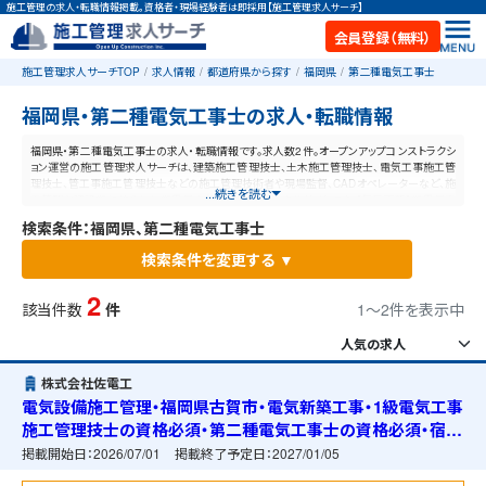
施工管理の求人・転職情報掲載。資格者・現場経験者は即採用【施工管理求人サーチ】
会員登録（無料）
施工管理求人サーチTOP
求人情報
都道府県から探す
福岡県
第二種電気工事士
福岡県・第二種電気工事士の求人・転職情報
福岡県・第二種電気工事士の求人・転職情報です。求人数2件。オープンアップコンストラクシ
ョン運営の施工管理求人サーチは、建築施工管理技士、土木施工管理技士、電気工事施工管
理技士、管工事施工管理技士などの施工管理技術者や現場監督、CADオペレーターなど、施
...続きを読む
工管理と建設業に特化した業界最大規模の求人ポータルサイトです。【毎日更新】業界最高
水準の給与体系！あなたの資格や経験が活かせる仕事が見つかります。
検索条件：福岡県、第二種電気工事士
検索条件を変更する ▼
2
該当件数
件
1〜2件を表示中
株式会社佐電工
電気設備施工管理・福岡県古賀市・電気新築工事・1級電気工事
施工管理技士の資格必須・第二種電気工事士の資格必須・宿舎
の準備可能
掲載開始日：
2026/07/01
掲載終了予定日：
2027/01/05