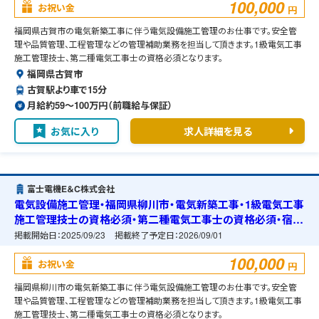
100,000
お祝い金
円
福岡県古賀市の電気新築工事に伴う電気設備施工管理のお仕事です。安全管
理や品質管理、工程管理などの管理補助業務を担当して頂きます。1級電気工事
施工管理技士、第二種電気工事士の資格必須となります。
福岡県古賀市
古賀駅より車で15分
月給約59〜100万円（前職給与保証）
お気に入り
求人詳細を見る
富士電機E＆C株式会社
電気設備施工管理・福岡県柳川市・電気新築工事・1級電気工事
施工管理技士の資格必須・第二種電気工事士の資格必須・宿舎
の準備可能
掲載開始日：
2025/09/23
掲載終了予定日：
2026/09/01
100,000
お祝い金
円
福岡県柳川市の電気新築工事に伴う電気設備施工管理のお仕事です。安全管
理や品質管理、工程管理などの管理補助業務を担当して頂きます。1級電気工事
施工管理技士、第二種電気工事士の資格必須となります。