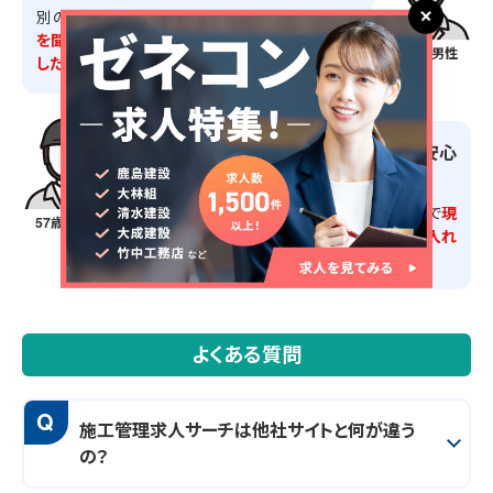
別の業務をしたいと相談したところ、
細かく要望
を聞いてくれ希望通りの現場を紹介してもらえま
50歳・男性
した。
スケールが大きい会社なので安定感・安心
感がある
建設派遣業を30年以上やっている会社なので
現
57歳・男性
場にもよく知られていて、スムーズに仕事に入れ
る等の安心感があります。
よくある質問
Q
施工管理求人サーチは他社サイトと何が違う
の？