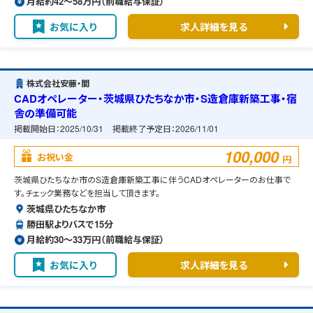
月給約42〜58万円（前職給与保証）
お気に入り
求人詳細を見る
株式会社安藤・間
CADオペレーター・茨城県ひたちなか市・S造倉庫新築工事・宿
舎の準備可能
掲載開始日：
2025/10/31
掲載終了予定日：
2026/11/01
100,000
お祝い金
円
茨城県ひたちなか市のS造倉庫新築工事に伴うCADオペレーターのお仕事で
す。チェック業務などを担当して頂きます。
茨城県ひたちなか市
勝田駅よりバスで15分
月給約30〜33万円（前職給与保証）
お気に入り
求人詳細を見る