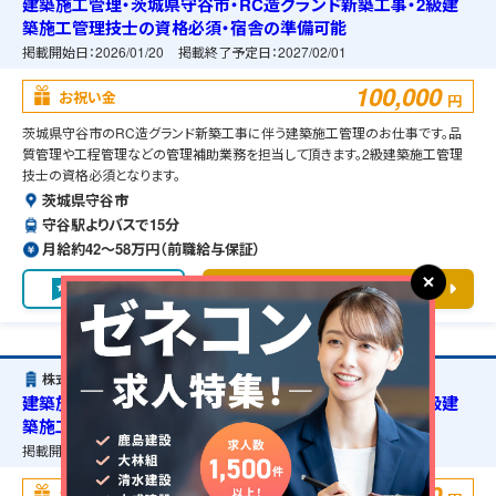
建築施工管理・茨城県守谷市・RC造グランド新築工事・2級建
築施工管理技士の資格必須・宿舎の準備可能
掲載開始日：
2026/01/20
掲載終了予定日：
2027/02/01
100,000
お祝い金
円
茨城県守谷市のRC造グランド新築工事に伴う建築施工管理のお仕事です。品
質管理や工程管理などの管理補助業務を担当して頂きます。2級建築施工管理
技士の資格必須となります。
茨城県守谷市
守谷駅よりバスで15分
月給約42〜58万円（前職給与保証）
お気に入り
求人詳細を見る
株式会社竹中工務店
建築施工管理・茨城県守谷市・RC造グランド新築工事・2級建
築施工管理技士の資格必須・宿舎の準備可能
掲載開始日：
2026/01/29
掲載終了予定日：
2027/02/01
100,000
お祝い金