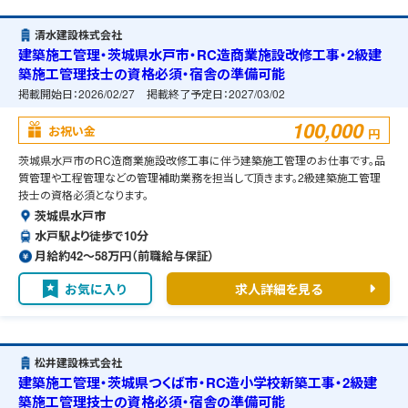
清水建設株式会社
建築施工管理・茨城県水戸市・RC造商業施設改修工事・2級建
築施工管理技士の資格必須・宿舎の準備可能
掲載開始日：
2026/02/27
掲載終了予定日：
2027/03/02
100,000
お祝い金
円
茨城県水戸市のRC造商業施設改修工事に伴う建築施工管理のお仕事です。品
質管理や工程管理などの管理補助業務を担当して頂きます。2級建築施工管理
技士の資格必須となります。
茨城県水戸市
水戸駅より徒歩で10分
月給約42〜58万円（前職給与保証）
お気に入り
求人詳細を見る
松井建設株式会社
建築施工管理・茨城県つくば市・RC造小学校新築工事・2級建
築施工管理技士の資格必須・宿舎の準備可能