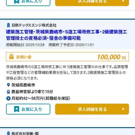
お気に入り
求人詳細を見る
日鉄テックスエンジ株式会社
建築施工管理・茨城県鹿嶋市・S造工場改修工事・2級建築施工
管理技士の資格必須・宿舎の準備可能
掲載開始日：
2025/10/28
掲載終了予定日：
2026/11/01
100,000
お祝い金
円
茨城県鹿嶋市のS造工場改修工事に伴う建築施工管理のお仕事です。品質管理
や工程管理などの管理補助業務を担当して頂きます。2級建築施工管理技士の
資格必須となります。
茨城県鹿嶋市
鹿島神宮駅より車で15分
月給約42〜58万円（前職給与保証）
お気に入り
求人詳細を見る
株式会社安藤・間