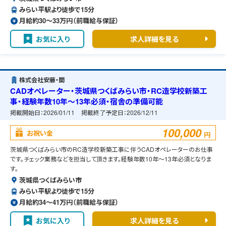
みらい平駅より徒歩で15分
月給約30〜33万円（前職給与保証）
お気に入り
求人詳細を見る
株式会社安藤・間
CADオペレーター・茨城県つくばみらい市・RC造学校新築工
事・経験年数10年～13年必須・宿舎の準備可能
掲載開始日：
2026/01/11
掲載終了予定日：
2026/12/11
100,000
お祝い金
円
茨城県つくばみらい市のRC造学校新築工事に伴うCADオペレーターのお仕事
です。チェック業務などを担当して頂きます。経験年数10年～13年必須となりま
す。
茨城県つくばみらい市
みらい平駅より徒歩で15分
月給約34〜41万円（前職給与保証）
お気に入り
求人詳細を見る