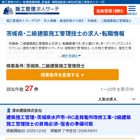
施工管理の求人・転職情報掲載。資格者・現場経験者は即採用【施工管理求人サーチ】
会員登録（無料）
施工管理求人サーチTOP
求人情報
都道府県から探す
茨城県
二級建築施工管理技士
茨城県・二級建築施工管理技士の求人・転職情報
茨城県・二級建築施工管理技士の求人・転職情報です。求人数27件。オープンアップコンスト
ラクション運営の施工管理求人サーチは、建築施工管理技士、土木施工管理技士、電気工事
施工管理技士、管工事施工管理技士などの施工管理技術者や現場監督、CADオペレーター
...続きを読む
など、施工管理と建設業に特化した業界最大規模の求人ポータルサイトです。【毎日更新】業
界最高水準の給与体系！あなたの資格や経験が活かせる仕事が見つかります。
検索条件：茨城県、二級建築施工管理技士
検索条件を変更する ▼
27
該当件数
件
1〜25件を表示中
清水建設株式会社
建築施工管理・茨城県水戸市・RC造発電所改修工事・2級建築
施工管理技士の資格必須・宿舎の準備可能
掲載開始日：
2025/12/02
掲載終了予定日：
2026/09/01