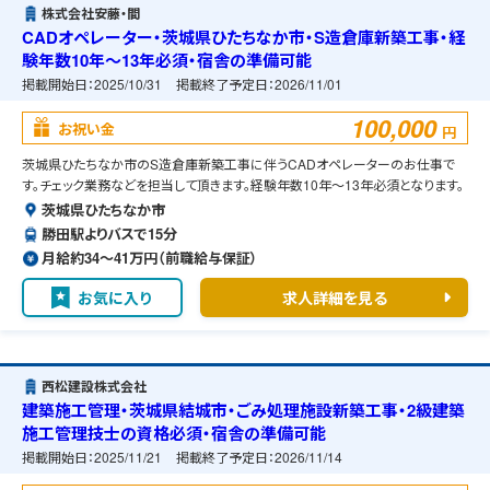
株式会社安藤・間
CADオペレーター・茨城県ひたちなか市・S造倉庫新築工事・経
験年数10年～13年必須・宿舎の準備可能
掲載開始日：
2025/10/31
掲載終了予定日：
2026/11/01
100,000
お祝い金
円
茨城県ひたちなか市のS造倉庫新築工事に伴うCADオペレーターのお仕事で
す。チェック業務などを担当して頂きます。経験年数10年～13年必須となります。
茨城県ひたちなか市
勝田駅よりバスで15分
月給約34〜41万円（前職給与保証）
お気に入り
求人詳細を見る
西松建設株式会社
建築施工管理・茨城県結城市・ごみ処理施設新築工事・2級建築
施工管理技士の資格必須・宿舎の準備可能
掲載開始日：
2025/11/21
掲載終了予定日：
2026/11/14