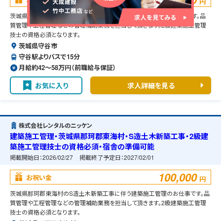
円
茨城県守谷市のRC造グランド新築工事に伴う建築施工管理のお仕事です。品
質管理や工程管理などの管理補助業務を担当して頂きます。2級建築施工管理
技士の資格必須となります。
茨城県守谷市
守谷駅よりバスで15分
月給約42〜58万円（前職給与保証）
お気に入り
求人詳細を見る
株式会社レンタルのニッケン
建築施工管理・茨城県那珂郡東海村・S造土木新築工事・2級建
築施工管理技士の資格必須・宿舎の準備可能
掲載開始日：
2026/02/27
掲載終了予定日：
2027/02/01
100,000
お祝い金
円
茨城県那珂郡東海村のS造土木新築工事に伴う建築施工管理のお仕事です。品
質管理や工程管理などの管理補助業務を担当して頂きます。2級建築施工管理
技士の資格必須となります。