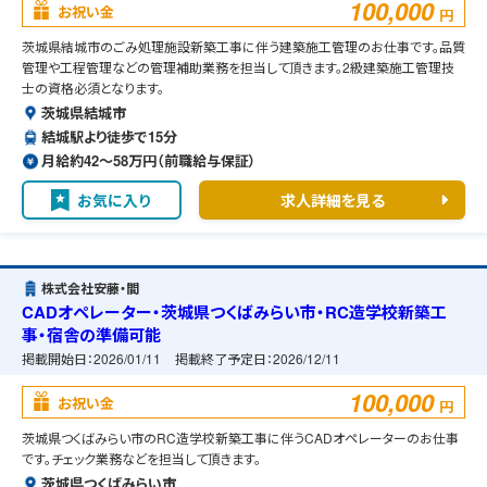
100,000
お祝い金
円
茨城県結城市のごみ処理施設新築工事に伴う建築施工管理のお仕事です。品質
管理や工程管理などの管理補助業務を担当して頂きます。2級建築施工管理技
士の資格必須となります。
茨城県結城市
結城駅より徒歩で15分
月給約42〜58万円（前職給与保証）
お気に入り
求人詳細を見る
株式会社安藤・間
CADオペレーター・茨城県つくばみらい市・RC造学校新築工
事・宿舎の準備可能
掲載開始日：
2026/01/11
掲載終了予定日：
2026/12/11
100,000
お祝い金
円
茨城県つくばみらい市のRC造学校新築工事に伴うCADオペレーターのお仕事
です。チェック業務などを担当して頂きます。
茨城県つくばみらい市