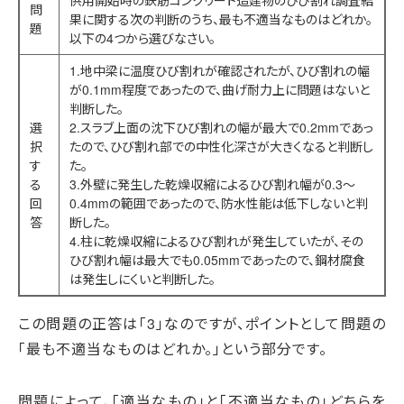
供用開始時の鉄筋コンクリート造建物のひび割れ調査結
問
果に関する次の判断のうち、最も不適当なものはどれか。
題
以下の4つから選びなさい。
1.地中梁に温度ひび割れが確認されたが、ひび割れの幅
が0.1mm程度であったので、曲げ耐力上に問題はないと
判断した。
選
2.スラブ上面の沈下ひび割れの幅が最大で0.2mmであっ
択
たので、ひび割れ部での中性化深さが大きくなると判断し
す
た。
る
3.外壁に発生した乾燥収縮によるひび割れ幅が0.3～
回
0.4mmの範囲であったので、防水性能は低下しないと判
答
断した。
4.柱に乾燥収縮によるひび割れが発生していたが、その
ひび割れ幅は最大でも0.05mmであったので、鋼材腐食
は発生しにくいと判断した。
この問題の正答は「3」なのですが、ポイントとして問題の
「最も不適当なものはどれか。」という部分です。
問題によって、「適当なもの」と「不適当なもの」どちらを