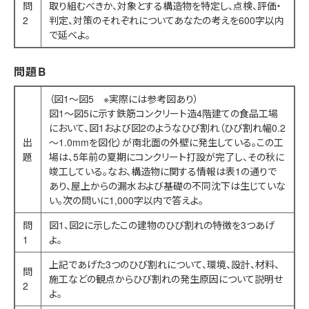
問
取り組むべきか、対象とする構造物を特定し、点検、評価・
2
判定、対策のそれぞれについてあなたの考えを600字以内
で延べよ。
問題B
（図1～図5 ※実際には参考図あり）
図1～図5に示す鉄筋コンクリート造4階建ての食品工場
において、図1および図2のようなひび割れ（ひび割れ幅0.2
出
～1.0mmを図化）が南北面の外壁に発生している。この工
題
場は、5年前の夏期にコンクリート打設が完了し、その秋に
竣工している。なお、構造物に関する情報は表1の通りで
あり、屋上からの漏水および基礎の不同沈下は生じていな
い。次の問いに1,000字以内で答えよ。
問
図1、図2に示したこの建物のひび割れの特徴を3つあげ
1
よ。
上記であげた3つのひび割れについて、環境、設計、材料、
問
施工などの観点からひび割れの発生原因について説明せ
2
よ。