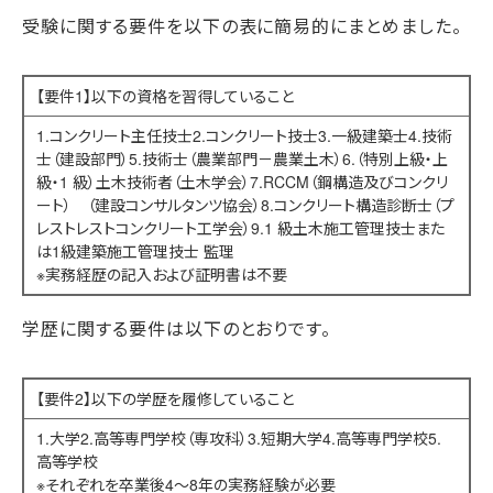
受験に関する要件を以下の表に簡易的にまとめました。
【要件1】以下の資格を習得していること
1.コンクリート主任技士2.コンクリート技士3.一級建築士4.技術
士（建設部門）5.技術士（農業部門－農業土木）6.（特別上級・上
級・1 級）土木技術者（土木学会）7.RCCM（鋼構造及びコンクリ
ート） （建設コンサルタンツ協会）8.コンクリート構造診断士（プ
レストレストコンクリート工学会）9.1 級土木施工管理技士また
は1級建築施工管理技士 監理
※実務経歴の記入および証明書は不要
学歴に関する要件は以下のとおりです。
【要件2】以下の学歴を履修していること
1.大学2.高等専門学校（専攻科）3.短期大学4.高等専門学校5.
高等学校
※それぞれを卒業後4～8年の実務経験が必要