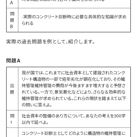
A
問
-実際のコンクリート診断時に必要な具体的な知識が求め
題
られる
B
実際の過去問題を例として、紹介します。
問題A
我が国では、これまでに社会資本として建設されたコンク
リート構造物の一部で経年劣化が顕在化しており、その維
出
持管理維持管理の費用が今後ますます増大すると予想さ
題
れている。一方で、景気悪化などにより、さらなる効率的な
維持管理が求められている。これらの現状を踏まえて以下
の問いに答えよ。
問
社会資本の整備のあり方について、あなたの考えを300字
1
以内で延べよ。
コンクリート診断士としてどのように構造物の維持管理に