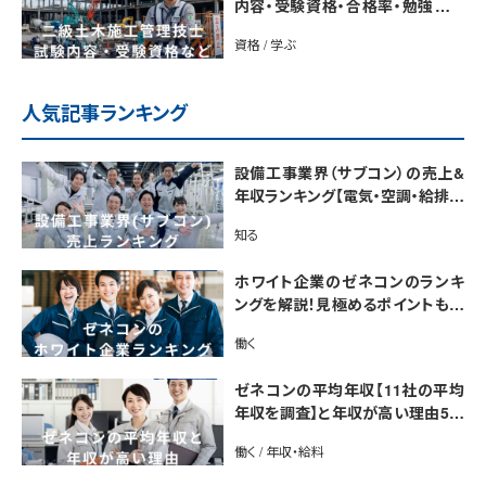
内容・受験資格・合格率・勉強法を
解説
資格 / 学ぶ
人気記事ランキング
設備工事業界（サブコン）の売上&
年収ランキング【電気・空調・給排水
衛生設備ジャンル別】今後の動向・
知る
市場規模も解説
ホワイト企業のゼネコンのランキ
ングを解説！見極めるポイントも紹
介【最新版】
働く
ゼネコンの平均年収【11社の平均
年収を調査】と年収が高い理由5選
｜年収UP法も紹介
働く / 年収・給料