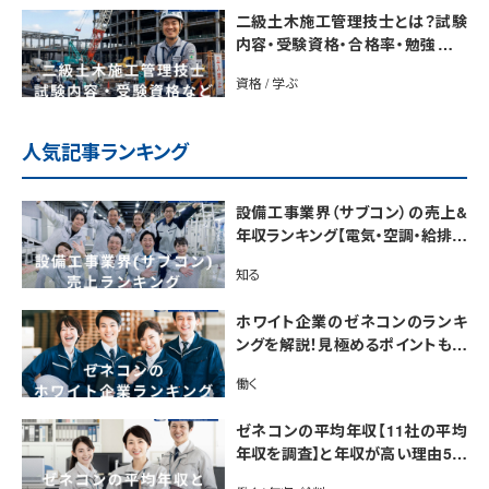
二級土木施工管理技士とは？試験
内容・受験資格・合格率・勉強法を
解説
資格 / 学ぶ
人気記事ランキング
設備工事業界（サブコン）の売上&
年収ランキング【電気・空調・給排水
衛生設備ジャンル別】今後の動向・
知る
市場規模も解説
ホワイト企業のゼネコンのランキ
ングを解説！見極めるポイントも紹
介【最新版】
働く
ゼネコンの平均年収【11社の平均
年収を調査】と年収が高い理由5選
｜年収UP法も紹介