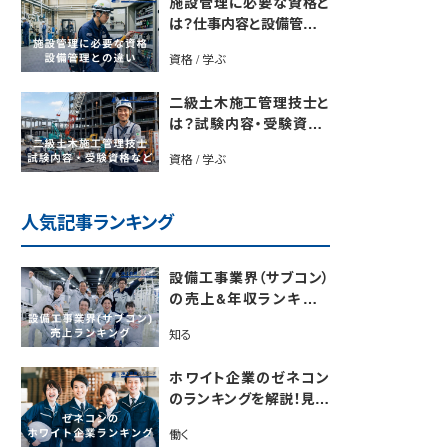
施設管理に必要な資格と
は？仕事内容と設備管理と
の違いを解説
資格 / 学ぶ
二級土木施工管理技士と
は？試験内容・受験資格・
合格率・勉強法を解説
資格 / 学ぶ
人気記事ランキング
設備工事業界（サブコン）
の売上&年収ランキング
【電気・空調・給排水衛生
知る
設備ジャンル別】今後の動
向・市場規模も解説
ホワイト企業のゼネコン
のランキングを解説！見極
めるポイントも紹介【最新
働く
版】