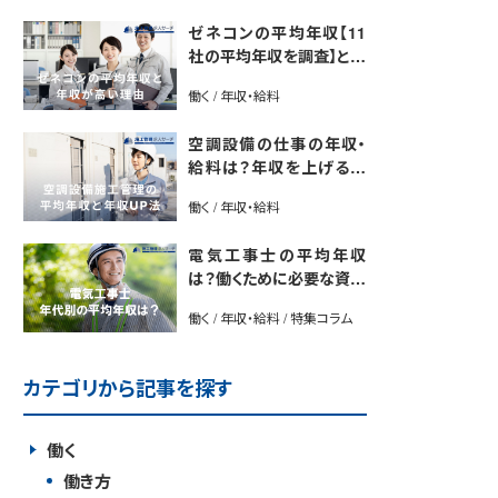
ゼネコンの平均年収【11
社の平均年収を調査】と年
収が高い理由5選｜年収U
働く / 年収・給料
P法も紹介
空調設備の仕事の年収・
給料は？年収を上げる方
法や将来性も解説
働く / 年収・給料
電気工事士の平均年収
は？働くために必要な資格
や年収アップ方法も紹介
働く / 年収・給料 / 特集コラム
カテゴリから記事を探す
働く
働き方