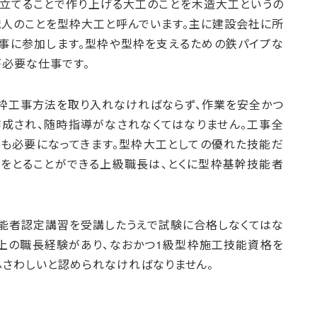
立てることで作り上げる大工のことを木造大工というの
職人のことを型枠大工と呼んでいます。主に建設会社に所
事に参加します。型枠や型枠を支えるための鉄パイプな
が必要な仕事です。
枠工事方法を取り入れなければならず、作業を安全かつ
成され、随時指導がなされなくてはなりません。工事全
も必要になってきます。型枠大工としての優れた技能だ
プをとることができる上級職長は、とくに型枠基幹技能者
能者認定講習を受講したうえで試験に合格しなくてはな
以上の職長経験があり、なおかつ1級型枠施工技能資格を
ふさわしいと認められなければなりません。