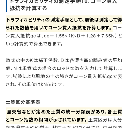
トラフィカビリティの測定手順10：コーン貫入
抵抗を計算する
トラフィカビリティの測定手順として、最後は測定して得
られた数値を用いてコーン貫入抵抗を計算します。
コー
ン貫入抵抗qcは、qc＝1.55×（K×D＋1.28＋7.65N）と
いう計算式で算出できます。
数式の中のKは補正係数、Dは各深さ毎の読み値の平均
値、Nは単管式の場合のロッド本数を入力して計算しま
す。試験により現地の土の強さがコーン貫入抵抗qcで表
され、その単位はkN/㎡です。
土質区分基準表
国交省などが定めた土質の統一分類表があり、各土質
とコーン指数の相関が示されています。
土質区分は大分
類で礫質土や砂質土、粘性土などに区分され、中分類で