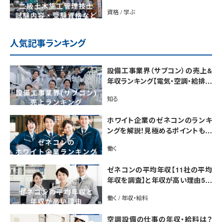
解説
資格 / 学ぶ
人気記事ランキング
設備工事業界（サブコン）の売上&
年収ランキング【電気・空調・給排水
衛生設備ジャンル別】今後の動向・
知る
市場規模も解説
ホワイト企業のゼネコンのランキ
ングを解説！見極めるポイントも紹
介【最新版】
働く
ゼネコンの平均年収【11社の平均
年収を調査】と年収が高い理由5選
｜年収UP法も紹介
働く / 年収・給料
空調設備の仕事の年収・給料は？