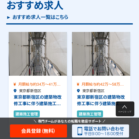
おすすめ求人
► おすすめ求人一覧はこちら
月額給与約34万～41万
月額給与約42万～58万
（前職給与保証）…
東京都新宿区
（前職給与保証）…
東京都新宿区
東京都新宿区の建築物改
東京都新宿区の建築物改
修工事に伴う建築施工管
修工事に伴う建築施工管
理のお仕事です。…
理のお仕事です。…
建築施工管理
建築施工管理
専門チームがあなたの転職を徹底サポート
大成建設株式会社
大成建設株式会社
会員登録（無料）