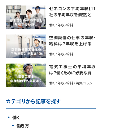
ゼネコンの平均年収【11
社の平均年収を調査】と年
収が高い理由5選｜年収U
働く / 年収・給料
P法も紹介
空調設備の仕事の年収・
給料は？年収を上げる方
法や将来性も解説
働く / 年収・給料
電気工事士の平均年収
は？働くために必要な資格
や年収アップ方法も紹介
働く / 年収・給料 / 特集コラム
カテゴリから記事を探す
働く
働き方