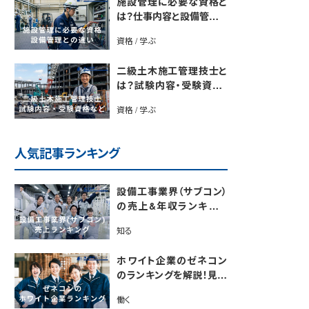
施設管理に必要な資格と
は？仕事内容と設備管理と
の違いを解説
資格 / 学ぶ
二級土木施工管理技士と
は？試験内容・受験資格・
合格率・勉強法を解説
資格 / 学ぶ
人気記事ランキング
設備工事業界（サブコン）
の売上&年収ランキング
【電気・空調・給排水衛生
知る
設備ジャンル別】今後の動
向・市場規模も解説
ホワイト企業のゼネコン
のランキングを解説！見極
めるポイントも紹介【最新
働く
版】