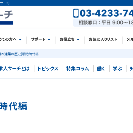
サーチ】
めての方へ
サポート
お役立ち
お気に入りリスト
メ
日本建築の歴史】明治時代編
求人サーチとは
トピックス
特集コラム
働く
学ぶ
治時代編