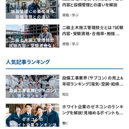
内容と設備管理との違いを解説
資格 / 学ぶ
二級土木施工管理技士とは？試験
内容・受験資格・合格率・勉強法を
解説
資格 / 学ぶ
人気記事ランキング
設備工事業界（サブコン）の売上&
年収ランキング【電気・空調・給排水
衛生設備ジャンル別】今後の動向・
知る
市場規模も解説
ホワイト企業のゼネコンのランキ
ングを解説！見極めるポイントも紹
介【最新版】
働く