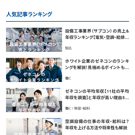
人気記事ランキング
設備工事業界（サブコン）の売上&
年収ランキング【電気・空調・給排水
衛生設備ジャンル別】今後の動向・
知る
市場規模も解説
ホワイト企業のゼネコンのランキ
ングを解説！見極めるポイントも紹
介【最新版】
働く
ゼネコンの平均年収【11社の平均
年収を調査】と年収が高い理由5選
｜年収UP法も紹介
働く / 年収・給料
空調設備の仕事の年収・給料は？
年収を上げる方法や将来性も解説