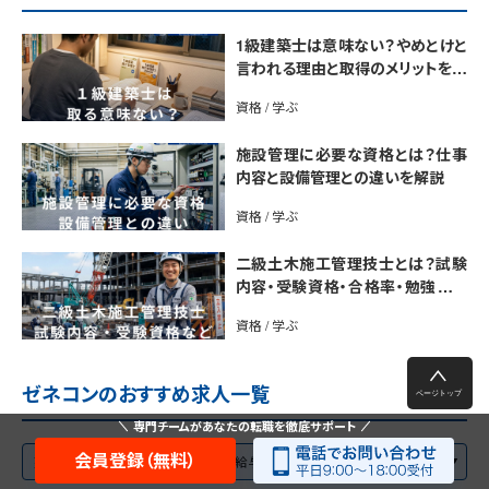
1級建築士は意味ない？やめとけと
言われる理由と取得のメリットを解
説
資格 / 学ぶ
施設管理に必要な資格とは？仕事
内容と設備管理との違いを解説
資格 / 学ぶ
二級土木施工管理技士とは？試験
内容・受験資格・合格率・勉強法を
解説
資格 / 学ぶ
ゼネコンのおすすめ求人一覧
専門チームがあなたの転職を徹底サポート
会員登録（無料）