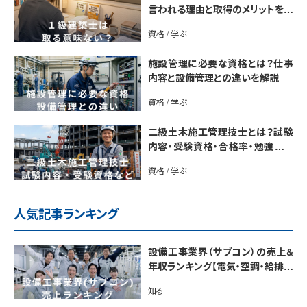
言われる理由と取得のメリットを解
説
資格 / 学ぶ
施設管理に必要な資格とは？仕事
内容と設備管理との違いを解説
資格 / 学ぶ
二級土木施工管理技士とは？試験
内容・受験資格・合格率・勉強法を
解説
資格 / 学ぶ
人気記事ランキング
設備工事業界（サブコン）の売上&
年収ランキング【電気・空調・給排水
衛生設備ジャンル別】今後の動向・
知る
市場規模も解説