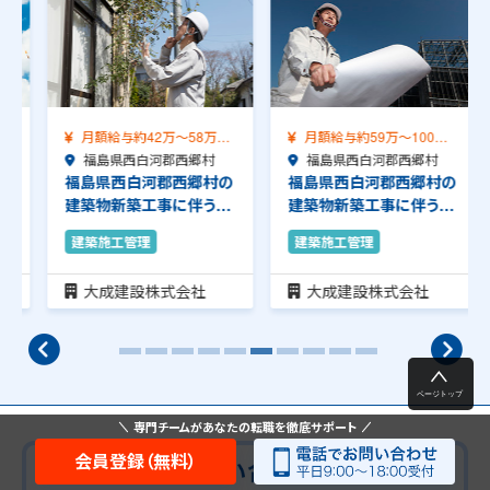
月額給与約42万～58万
月額給与約59万～100万
（前職給与保証）…
福島県西白河郡西郷村
（前職給与保証…
福島県西白河郡西郷村
福島県西白河郡西郷村の
福島県西白河郡西郷村の
建築物新築工事に伴う建
建築物新築工事に伴う建
築施工管理のお仕…
築施工管理のお仕…
建築施工管理
建築施工管理
大成建設株式会社
大成建設株式会社
専門チームがあなたの転職を徹底サポート
会員登録（無料）