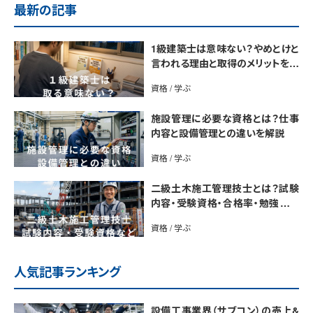
最新の記事
1級建築士は意味ない？やめとけと
言われる理由と取得のメリットを解
説
資格 / 学ぶ
施設管理に必要な資格とは？仕事
内容と設備管理との違いを解説
資格 / 学ぶ
二級土木施工管理技士とは？試験
内容・受験資格・合格率・勉強法を
解説
資格 / 学ぶ
人気記事ランキング
設備工事業界（サブコン）の売上&