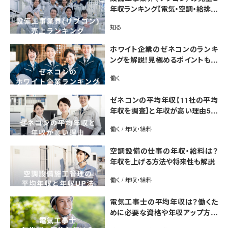
年収ランキング【電気・空調・給排水
衛生設備ジャンル別】今後の動向・
知る
市場規模も解説
ホワイト企業のゼネコンのランキ
ングを解説！見極めるポイントも紹
介【最新版】
働く
ゼネコンの平均年収【11社の平均
年収を調査】と年収が高い理由5選
｜年収UP法も紹介
働く / 年収・給料
空調設備の仕事の年収・給料は？
年収を上げる方法や将来性も解説
働く / 年収・給料
電気工事士の平均年収は？働くた
めに必要な資格や年収アップ方法
も紹介