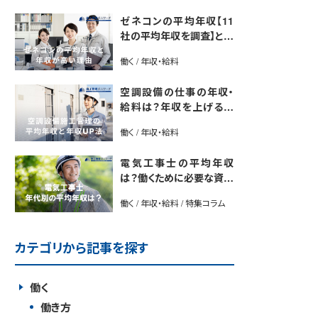
ゼネコンの平均年収【11
社の平均年収を調査】と年
収が高い理由5選｜年収U
働く / 年収・給料
P法も紹介
空調設備の仕事の年収・
給料は？年収を上げる方
法や将来性も解説
働く / 年収・給料
電気工事士の平均年収
は？働くために必要な資格
や年収アップ方法も紹介
働く / 年収・給料 / 特集コラム
カテゴリから記事を探す
働く
働き方