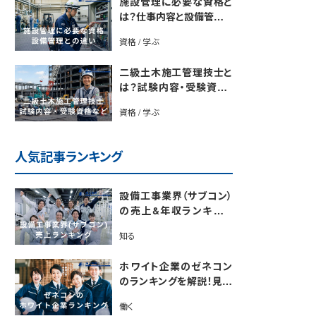
施設管理に必要な資格と
は？仕事内容と設備管理と
の違いを解説
資格 / 学ぶ
二級土木施工管理技士と
は？試験内容・受験資格・
合格率・勉強法を解説
資格 / 学ぶ
人気記事ランキング
設備工事業界（サブコン）
の売上&年収ランキング
【電気・空調・給排水衛生
知る
設備ジャンル別】今後の動
向・市場規模も解説
ホワイト企業のゼネコン
のランキングを解説！見極
めるポイントも紹介【最新
働く
版】