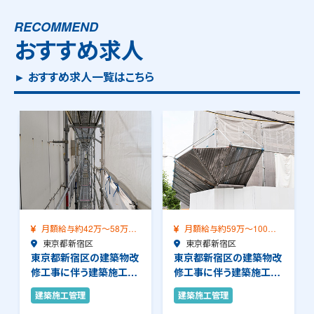
RECOMMEND
おすすめ求人
► おすすめ求人一覧はこちら
月額給与約42万～58万
月額給与約59万～100万
（前職給与保証）…
東京都新宿区
（前職給与保証…
東京都新宿区
東京都新宿区の建築物改
東京都新宿区の建築物改
修工事に伴う建築施工管
修工事に伴う建築施工管
理のお仕事です。…
理のお仕事です。…
建築施工管理
建築施工管理