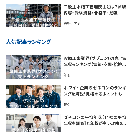
二級土木施工管理技士とは？試験
内容・受験資格・合格率・勉強法を
解説
資格 / 学ぶ
人気記事ランキング
設備工事業界（サブコン）の売上&
年収ランキング【電気・空調・給排水
衛生設備ジャンル別】今後の動向・
知る
市場規模も解説
ホワイト企業のゼネコンのランキ
ングを解説！見極めるポイントも紹
介【最新版】
働く
ゼネコンの平均年収【11社の平均
年収を調査】と年収が高い理由5選
｜年収UP法も紹介