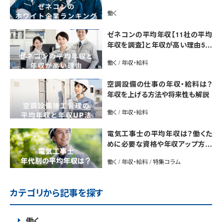
介【最新版】
働く
ゼネコンの平均年収【11社の平均
年収を調査】と年収が高い理由5選
｜年収UP法も紹介
働く / 年収・給料
空調設備の仕事の年収・給料は？
年収を上げる方法や将来性も解説
働く / 年収・給料
電気工事士の平均年収は？働くた
めに必要な資格や年収アップ方法
も紹介
働く / 年収・給料 / 特集コラム
カテゴリから記事を探す
働く