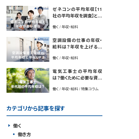
ゼネコンの平均年収【11
社の平均年収を調査】と年
収が高い理由5選｜年収U
働く / 年収・給料
P法も紹介
空調設備の仕事の年収・
給料は？年収を上げる方
法や将来性も解説
働く / 年収・給料
電気工事士の平均年収
は？働くために必要な資格
や年収アップ方法も紹介
働く / 年収・給料 / 特集コラム
カテゴリから記事を探す
働く
働き方