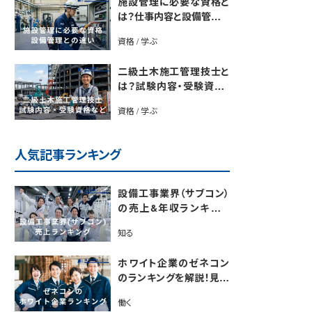
施設管理に必要な資格と
は？仕事内容と設備管理と
の違いを解説
資格 / 学ぶ
二級土木施工管理技士と
は？試験内容・受験資格・
合格率・勉強法を解説
資格 / 学ぶ
人気記事ランキング
設備工事業界（サブコン）
の売上&年収ランキング
【電気・空調・給排水衛生
知る
設備ジャンル別】今後の動
向・市場規模も解説
ホワイト企業のゼネコン
のランキングを解説！見極
めるポイントも紹介【最新
働く
版】