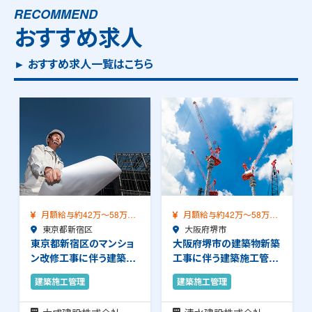
RECOMMEND
おすすめ求人
► おすすめ求人一覧はこちら
月額給与約42万～58万
月額給与約42万～58万
（前職給与保証）…
東京都新宿区
（前職給与保証）…
大阪府堺市
東京都新宿区のマンショ
大阪府堺市の建築物新築
ン改修工事に伴う建築施
工事に伴う建築施工管理
工管理のお仕事で…
のお仕事です。品…
建築施工管理
建築施工管理