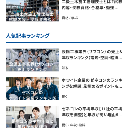
二級土木施工管理技士とは？試験
内容・受験資格・合格率・勉強法を
解説
資格 / 学ぶ
人気記事ランキング
設備工事業界（サブコン）の売上&
年収ランキング【電気・空調・給排水
衛生設備ジャンル別】今後の動向・
知る
市場規模も解説
ホワイト企業のゼネコンのランキ
ングを解説！見極めるポイントも紹
介【最新版】
働く
ゼネコンの平均年収【11社の平均
年収を調査】と年収が高い理由5選
｜年収UP法も紹介
働く / 年収・給料