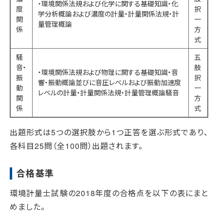
・環境関係法規および化学に関する基礎知識・化
度
択
学分析概論および濃度の計量・計量関係法規・計
関
一
量管理概論
係
方
式
騒
五
音・
肢
・環境関係法規および物理に関する基礎知識・音
振
択
響・振動概論並びに音圧レベルおよび振動加速度
動
一
レベルの計量・計量関係法規・計量管理概論騒音
関
方
係
式
出題形式は5つの選択肢から1つ正答を選ぶ形式であり、
各科目25問（全100問）出題されます。
合格基準
環境計量士試験の2018年度の合格点を以下の表にまと
めました。