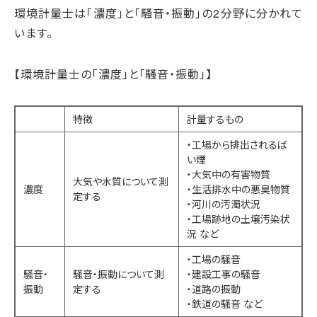
環境計量士は「濃度」と「騒音・振動」の2分野に分かれて
います。
【環境計量士の「濃度」と「騒音・振動」】
特徴
計量するもの
・工場から排出されるば
い煙
・大気中の有害物質
大気や水質について測
濃度
・生活排水中の悪臭物質
定する
・河川の汚濁状況
・工場跡地の土壌汚染状
況 など
・工場の騒音
騒音・
騒音・振動について測
・建設工事の騒音
振動
定する
・道路の振動
・鉄道の騒音 など