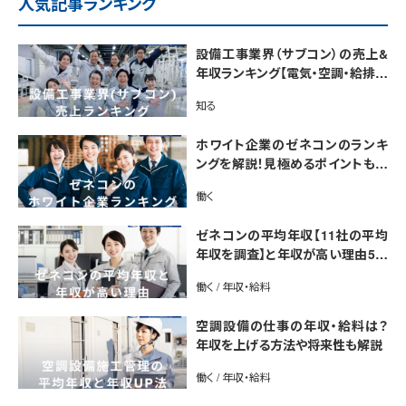
人気記事ランキング
設備工事業界（サブコン）の売上&
年収ランキング【電気・空調・給排水
衛生設備ジャンル別】今後の動向・
知る
市場規模も解説
ホワイト企業のゼネコンのランキ
ングを解説！見極めるポイントも紹
介【最新版】
働く
ゼネコンの平均年収【11社の平均
年収を調査】と年収が高い理由5選
｜年収UP法も紹介
働く / 年収・給料
空調設備の仕事の年収・給料は？
年収を上げる方法や将来性も解説
働く / 年収・給料