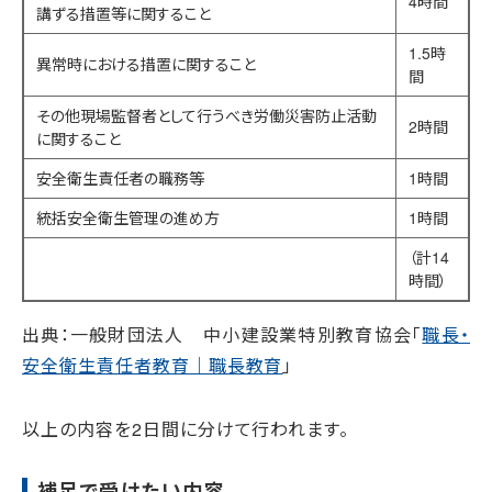
4時間
講ずる措置等に関すること
1.5時
異常時における措置に関すること
間
その他現場監督者として行うべき労働災害防止活動
2時間
に関すること
安全衛生責任者の職務等
1時間
統括安全衛生管理の進め方
1時間
（計14
時間）
出典：一般財団法人 中小建設業特別教育協会「
職長・
安全衛生責任者教育｜職長教育
」
以上の内容を2日間に分けて行われます。
補足で受けたい内容