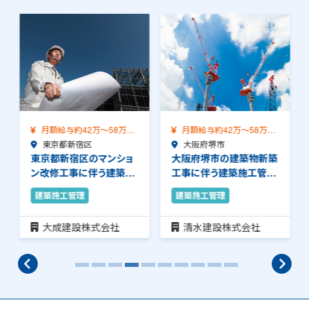
月額給与約42万～58万
月額給与約42万～58万
（前職給与保証）…
東京都新宿区
（前職給与保証）…
大阪府堺市
東京都新宿区のマンショ
大阪府堺市の建築物新築
ン改修工事に伴う建築施
工事に伴う建築施工管理
工管理のお仕事で…
のお仕事です。品…
建築施工管理
建築施工管理
大成建設株式会社
清水建設株式会社