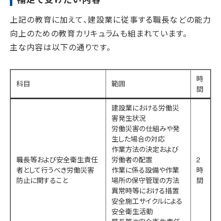
上記の教育に加えて、建設業に従事する職長などの能力
向上のための教育カリキュラムも組まれています。
主な内容は以下の通りです。
時
科目
範囲
間
建設業における労働災
害発生状況
労働災害の仕組みや発
生した場合の対応
作業方法の決定および
職長等および安全衛生責任
労働者の配置
2
者として行うべき労働災害
作業に係る設備や作業
時
防止に関すること
場所の保守管理の方法
間
異常時等における措置
安全施工サイクルによる
安全衛生活動