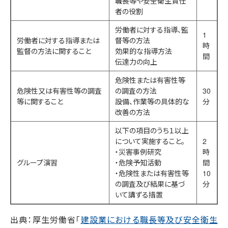
職長等や安全衛生責任
者の役割
労働者に対する指導、監
1
労働者に対する指導または
督等の方法
時
監督の方法に関すること
効果的な指導方法
間
伝達力の向上
危険性または有害性等
危険性又は有害性等の調査
の調査の方法
30
等に関すること
設備、作業等の具体的な
分
改善の方法
以下の項目のうち１以上
について実施すること。
2
・災害事例研究
時
グループ演習
・危険予知活動
間
・危険性または有害性等
10
の調査及び結果に基づ
分
いて講ずる措置
出典：厚生労働省「
建設業における職長等及び安全衛生