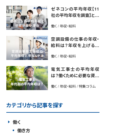
ゼネコンの平均年収【11
社の平均年収を調査】と年
収が高い理由5選｜年収U
働く / 年収・給料
P法も紹介
空調設備の仕事の年収・
給料は？年収を上げる方
法や将来性も解説
働く / 年収・給料
電気工事士の平均年収
は？働くために必要な資格
や年収アップ方法も紹介
働く / 年収・給料 / 特集コラム
カテゴリから記事を探す
働く
働き方