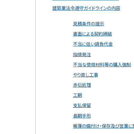
建築業法令遵守ガイドラインの内容
見積条件の提示
書面による契約締結
不当に低い請負代金
指値発注
不当な使用材料等の購入強制
やり直し工事
赤伝処理
工期
支払保留
長期手形
帳簿の備付け・保存及び営業に