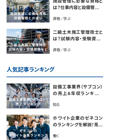
施設管理に必要な資格と
は？仕事内容と設備管理と
の違いを解説
資格 / 学ぶ
二級土木施工管理技士と
は？試験内容・受験資格・
合格率・勉強法を解説
資格 / 学ぶ
人気記事ランキング
設備工事業界（サブコン）
の売上&年収ランキング
【電気・空調・給排水衛生
知る
設備ジャンル別】今後の動
向・市場規模も解説
ホワイト企業のゼネコン
のランキングを解説！見極
めるポイントも紹介【最新
働く
版】