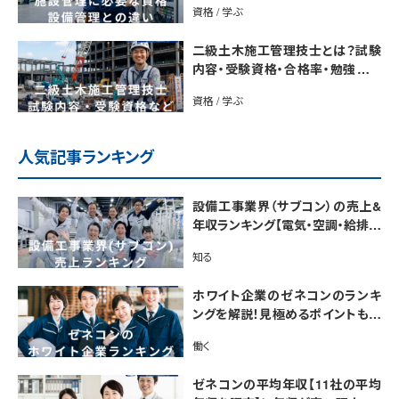
資格 / 学ぶ
二級土木施工管理技士とは？試験
内容・受験資格・合格率・勉強法を
解説
資格 / 学ぶ
人気記事ランキング
設備工事業界（サブコン）の売上&
年収ランキング【電気・空調・給排水
衛生設備ジャンル別】今後の動向・
知る
市場規模も解説
ホワイト企業のゼネコンのランキ
ングを解説！見極めるポイントも紹
介【最新版】
働く
ゼネコンの平均年収【11社の平均