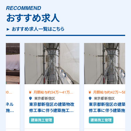
RECOMMEND
おすすめ求人
► おすすめ求人一覧はこちら
月額給与約34万～41万
月額給与約42万～58万
（前職給与保証）…
東京都新宿区
（前職給与保証）…
東京都新宿区
東京都新宿区の建築物改
東京都新宿区の建築物改
修工事に伴う建築施工管
修工事に伴う建築施工管
理のお仕事です。…
理のお仕事です。…
建築施工管理
建築施工管理