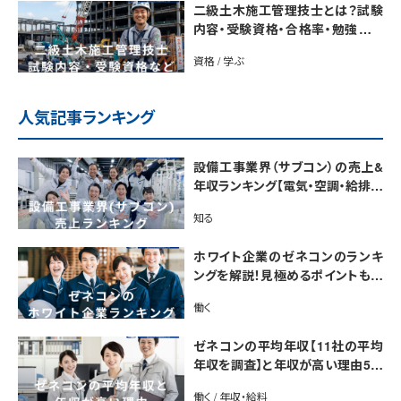
二級土木施工管理技士とは？試験
内容・受験資格・合格率・勉強法を
解説
資格 / 学ぶ
人気記事ランキング
設備工事業界（サブコン）の売上&
年収ランキング【電気・空調・給排水
衛生設備ジャンル別】今後の動向・
知る
市場規模も解説
ホワイト企業のゼネコンのランキ
ングを解説！見極めるポイントも紹
介【最新版】
働く
ゼネコンの平均年収【11社の平均
年収を調査】と年収が高い理由5選
｜年収UP法も紹介
働く / 年収・給料