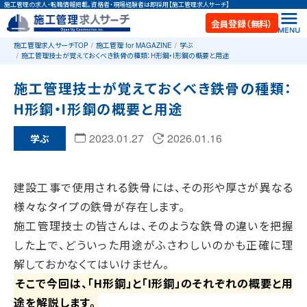
施工管理の求人・転職情報掲載。資格者・現場経験者は即採用【施工管理求人サーチ】
会員登録（無料）
施工管理求人サーチTOP
施工管理 for MAGAZINE
学ぶ
施工管理技士が覚えておくべき鉄骨の種類：H形鋼・I形鋼の概要と用途
施工管理技士が覚えておくべき鉄骨の種類：
H形鋼・I形鋼の概要と用途
2023.01.27
2026.01.16
学ぶ
建設工事で使用される鉄骨には、その形や厚さが異なる
様々なタイプの鉄骨が存在します。
施工管理技士の皆さんは、そのような鉄骨の違いを把握
した上で、どういった用途がふさわしいのかも正確に理
解しておかなくてはいけません。
そこで今回は、「H形鋼」と「I形鋼」のそれぞれの概要と用
途を解説します。