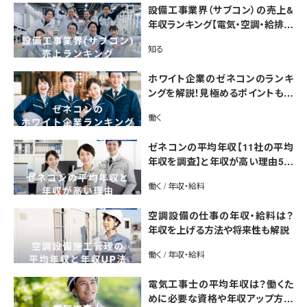
設備工事業界（サブコン）の売上&
年収ランキング【電気・空調・給排水
衛生設備ジャンル別】今後の動向・
知る
市場規模も解説
ホワイト企業のゼネコンのランキ
ングを解説！見極めるポイントも紹
介【最新版】
働く
ゼネコンの平均年収【11社の平均
年収を調査】と年収が高い理由5選
｜年収UP法も紹介
働く / 年収・給料
空調設備の仕事の年収・給料は？
年収を上げる方法や将来性も解説
働く / 年収・給料
電気工事士の平均年収は？働くた
めに必要な資格や年収アップ方法