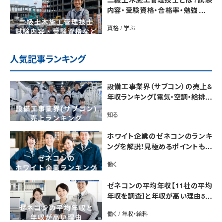
内容・受験資格・合格率・勉強法を
解説
資格 / 学ぶ
人気記事ランキング
設備工事業界（サブコン）の売上&
年収ランキング【電気・空調・給排水
衛生設備ジャンル別】今後の動向・
知る
市場規模も解説
ホワイト企業のゼネコンのランキ
ングを解説！見極めるポイントも紹
介【最新版】
働く
ゼネコンの平均年収【11社の平均
年収を調査】と年収が高い理由5選
｜年収UP法も紹介
働く / 年収・給料