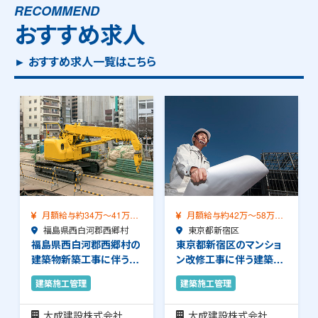
RECOMMEND
おすすめ求人
► おすすめ求人一覧はこちら
月額給与約42万～58万
月額給与約42万～58万
（前職給与保証）…
東京都新宿区
（前職給与保証）…
大阪府堺市
東京都新宿区のマンショ
大阪府堺市の建築物新築
ン改修工事に伴う建築施
工事に伴う建築施工管理
工管理のお仕事で…
のお仕事です。品…
建築施工管理
建築施工管理
大成建設株式会社
清水建設株式会社