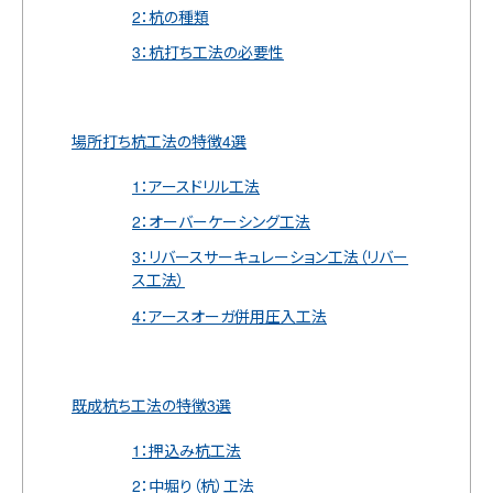
2：杭の種類
3：杭打ち工法の必要性
場所打ち杭工法の特徴4選
1：アースドリル工法
2：オーバーケーシング工法
3：リバースサーキュレーション工法（リバー
ス工法）
4：アースオーガ併用圧入工法
既成杭ち工法の特徴3選
1：押込み杭工法
2：中堀り（杭）工法