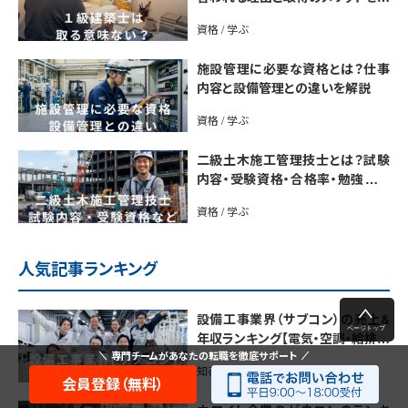
説
資格 / 学ぶ
施設管理に必要な資格とは？仕事
内容と設備管理との違いを解説
資格 / 学ぶ
二級土木施工管理技士とは？試験
内容・受験資格・合格率・勉強法を
解説
資格 / 学ぶ
人気記事ランキング
設備工事業界（サブコン）の売上&
年収ランキング【電気・空調・給排水
衛生設備ジャンル別】今後の動向・
専門チームがあなたの転職を徹底サポート
知る
市場規模も解説
会員登録（無料）