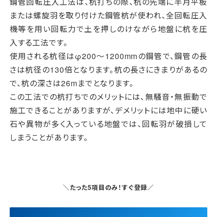
鋼管回転圧入工法は、杭打ちの際、杭の先端に半月平板
または螺旋羽を取り付けた鋼管杭が使われ、全回転圧入
機等を用い回転力で土を押しのけながら地盤に杭を圧
入する工法です。
使用される杭径はφ200～1200mmの鋼管で、鋼管の長
さは杭径の130倍となります。杭の長さにきまりがあるの
で、杭の深さは26mまでとなります。
この工法での杭打ちでのメリットには、無騒音・無振動で
施工できることがありますが、デメリットには地中に硬い
石や異物が多く入っている地盤では、回転羽が破損して
しまうことがあります。
＼たった5項目のみ！すぐ登録／