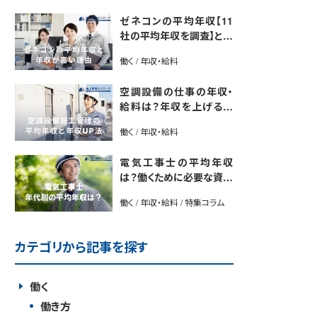
ゼネコンの平均年収【11
社の平均年収を調査】と年
収が高い理由5選｜年収U
働く / 年収・給料
P法も紹介
空調設備の仕事の年収・
給料は？年収を上げる方
法や将来性も解説
働く / 年収・給料
電気工事士の平均年収
は？働くために必要な資格
や年収アップ方法も紹介
働く / 年収・給料 / 特集コラム
カテゴリから記事を探す
働く
働き方