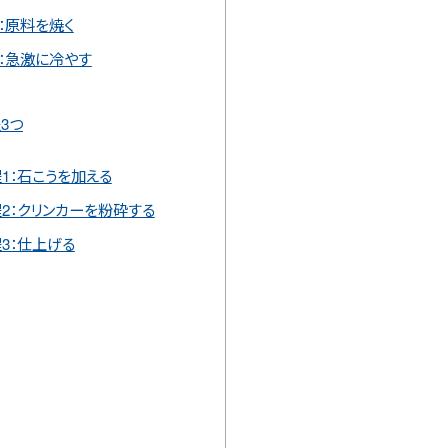
：原料を焼く
：急激に冷やす
3つ
1：石こうを加える
2：クリンカーを粉砕する
3：仕上げる