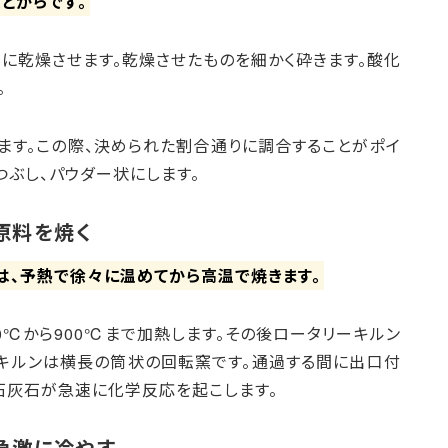
とからです。
に乾燥させます。乾燥させたものを細かく砕きます。酸化
。
ます。この際、決められた割合通りに調合することがポイ
つぶし、パウダー状にします。
原料を焼く
は、予熱で徐々に温めてから高温で焼きます。
0℃から900℃まで加熱します。その後ロータリーキルン
ーキルンは横長の筒状の回転窯です。通過する間に出口付
石灰石が急速に化学反応を起こします。
急激に冷やす