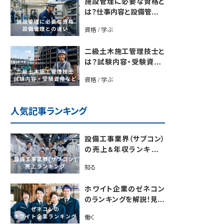
施設管理に必要な資格と
は？仕事内容と設備管理と
の違いを解説
資格 / 学ぶ
二級土木施工管理技士と
は？試験内容・受験資格・
合格率・勉強法を解説
資格 / 学ぶ
人気記事ランキング
設備工事業界（サブコン）
の売上&年収ランキング
【電気・空調・給排水衛生
知る
設備ジャンル別】今後の動
向・市場規模も解説
ホワイト企業のゼネコン
のランキングを解説！見極
めるポイントも紹介【最新
働く
版】