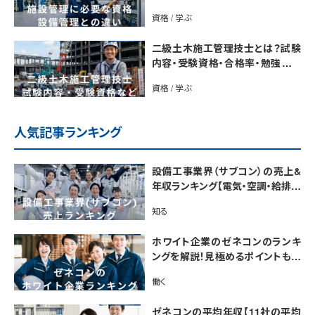
資格 / 学ぶ
二級土木施工管理技士とは？試験
内容・受験資格・合格率・勉強法を
解説
資格 / 学ぶ
人気記事ランキング
設備工事業界（サブコン）の売上&
年収ランキング【電気・空調・給排水
衛生設備ジャンル別】今後の動向・
知る
市場規模も解説
ホワイト企業のゼネコンのランキ
ングを解説！見極めるポイントも紹
介【最新版】
働く
ゼネコンの平均年収【11社の平均