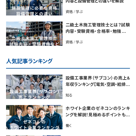
内容と設備管理との違いを解説
資格 / 学ぶ
二級土木施工管理技士とは？試験
内容・受験資格・合格率・勉強法を
解説
資格 / 学ぶ
人気記事ランキング
設備工事業界（サブコン）の売上&
年収ランキング【電気・空調・給排水
衛生設備ジャンル別】今後の動向・
知る
市場規模も解説
ホワイト企業のゼネコンのランキ
ングを解説！見極めるポイントも紹
介【最新版】
働く