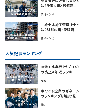
施設管理に必要な資格と
は？仕事内容と設備管理と
の違いを解説
資格 / 学ぶ
二級土木施工管理技士と
は？試験内容・受験資格・
合格率・勉強法を解説
資格 / 学ぶ
人気記事ランキング
設備工事業界（サブコン）
の売上&年収ランキング
【電気・空調・給排水衛生
知る
設備ジャンル別】今後の動
向・市場規模も解説
ホワイト企業のゼネコン
のランキングを解説！見極
めるポイントも紹介【最新
働く
版】