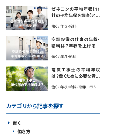
ゼネコンの平均年収【11
社の平均年収を調査】と年
収が高い理由5選｜年収U
働く / 年収・給料
P法も紹介
空調設備の仕事の年収・
給料は？年収を上げる方
法や将来性も解説
働く / 年収・給料
電気工事士の平均年収
は？働くために必要な資格
や年収アップ方法も紹介
働く / 年収・給料 / 特集コラム
カテゴリから記事を探す
働く
働き方