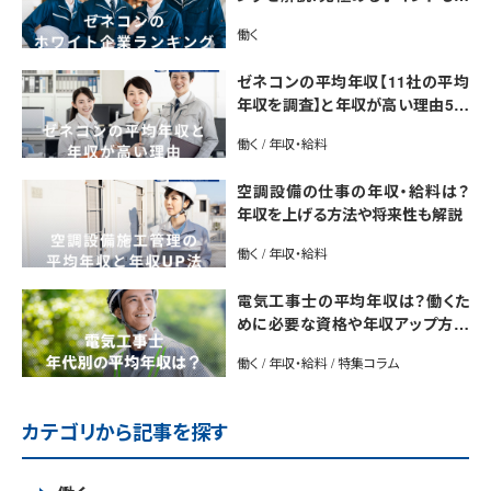
介【最新版】
働く
ゼネコンの平均年収【11社の平均
年収を調査】と年収が高い理由5選
｜年収UP法も紹介
働く / 年収・給料
空調設備の仕事の年収・給料は？
年収を上げる方法や将来性も解説
働く / 年収・給料
電気工事士の平均年収は？働くた
めに必要な資格や年収アップ方法
も紹介
働く / 年収・給料 / 特集コラム
カテゴリから記事を探す