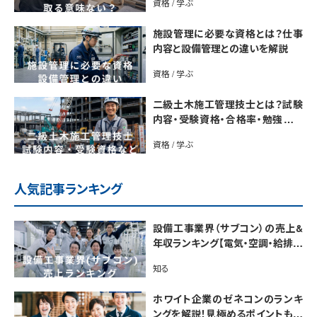
資格 / 学ぶ
施設管理に必要な資格とは？仕事
内容と設備管理との違いを解説
資格 / 学ぶ
二級土木施工管理技士とは？試験
内容・受験資格・合格率・勉強法を
解説
資格 / 学ぶ
人気記事ランキング
設備工事業界（サブコン）の売上&
年収ランキング【電気・空調・給排水
衛生設備ジャンル別】今後の動向・
知る
市場規模も解説
ホワイト企業のゼネコンのランキ
ングを解説！見極めるポイントも紹