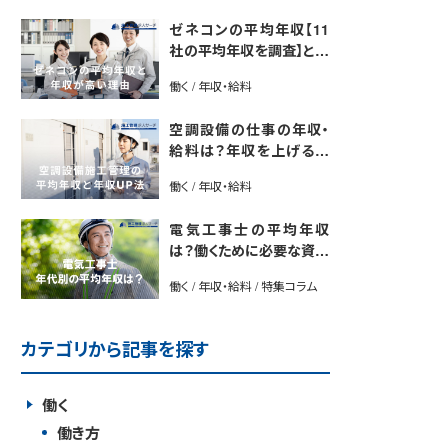
ゼネコンの平均年収【11
社の平均年収を調査】と年
収が高い理由5選｜年収U
働く / 年収・給料
P法も紹介
空調設備の仕事の年収・
給料は？年収を上げる方
法や将来性も解説
働く / 年収・給料
電気工事士の平均年収
は？働くために必要な資格
や年収アップ方法も紹介
働く / 年収・給料 / 特集コラム
カテゴリから記事を探す
働く
働き方