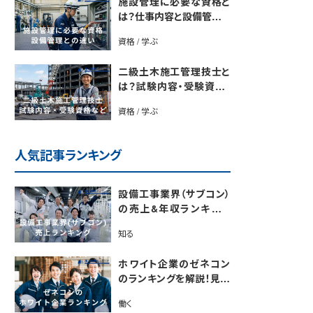
施設管理に必要な資格と
は？仕事内容と設備管理と
の違いを解説
資格 / 学ぶ
二級土木施工管理技士と
は？試験内容・受験資格・
合格率・勉強法を解説
資格 / 学ぶ
人気記事ランキング
設備工事業界（サブコン）
の売上&年収ランキング
【電気・空調・給排水衛生
知る
設備ジャンル別】今後の動
向・市場規模も解説
ホワイト企業のゼネコン
のランキングを解説！見極
めるポイントも紹介【最新
働く
版】