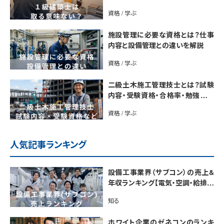
説
資格 / 学ぶ
施設管理に必要な資格とは？仕事
内容と設備管理との違いを解説
資格 / 学ぶ
二級土木施工管理技士とは？試験
内容・受験資格・合格率・勉強法を
解説
資格 / 学ぶ
人気記事ランキング
設備工事業界（サブコン）の売上&
年収ランキング【電気・空調・給排水
衛生設備ジャンル別】今後の動向・
知る
市場規模も解説
ホワイト企業のゼネコンのランキ