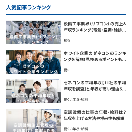
人気記事ランキング
設備工事業界（サブコン）の売上&
年収ランキング【電気・空調・給排水
衛生設備ジャンル別】今後の動向・
知る
市場規模も解説
ホワイト企業のゼネコンのランキ
ングを解説！見極めるポイントも紹
介【最新版】
働く
ゼネコンの平均年収【11社の平均
年収を調査】と年収が高い理由5選
｜年収UP法も紹介
働く / 年収・給料
空調設備の仕事の年収・給料は？
年収を上げる方法や将来性も解説
働く / 年収・給料