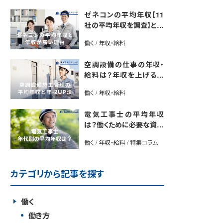
ゼネコンの平均年収【11
社の平均年収を調査】と年
収が高い理由5選｜年収U
働く / 年収・給料
P法も紹介
空調設備の仕事の年収・
給料は？年収を上げる方
法や将来性も解説
働く / 年収・給料
電気工事士の平均年収
は？働くために必要な資格
や年収アップ方法も紹介
働く / 年収・給料 / 特集コラム
カテゴリから記事を探す
働く
働き方