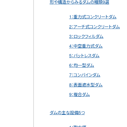
形や構造からみるダムの種類9選
1：重力式コンクリートダム
2：アーチ式コンクリートダム
3：ロックフィルダム
4：中空重力式ダム
5：バットレスダム
6：均一型ダム
7：コンバインダム
8：表面遮水型ダム
9：複合ダム
ダムの主な設備5つ