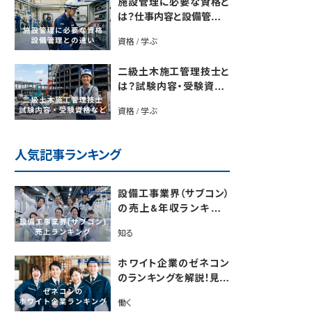
施設管理に必要な資格と
は？仕事内容と設備管理と
の違いを解説
資格 / 学ぶ
二級土木施工管理技士と
は？試験内容・受験資格・
合格率・勉強法を解説
資格 / 学ぶ
人気記事ランキング
設備工事業界（サブコン）
の売上&年収ランキング
【電気・空調・給排水衛生
知る
設備ジャンル別】今後の動
向・市場規模も解説
ホワイト企業のゼネコン
のランキングを解説！見極
めるポイントも紹介【最新
働く
版】