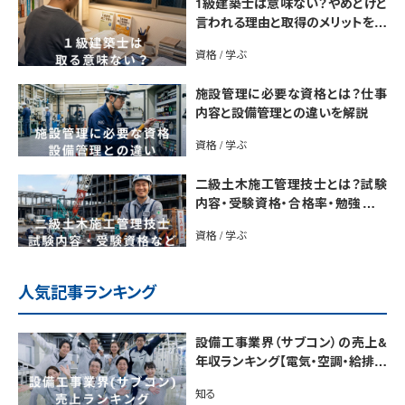
1級建築士は意味ない？やめとけと
言われる理由と取得のメリットを解
説
資格 / 学ぶ
施設管理に必要な資格とは？仕事
内容と設備管理との違いを解説
資格 / 学ぶ
二級土木施工管理技士とは？試験
内容・受験資格・合格率・勉強法を
解説
資格 / 学ぶ
人気記事ランキング
設備工事業界（サブコン）の売上&
年収ランキング【電気・空調・給排水
衛生設備ジャンル別】今後の動向・
知る
市場規模も解説