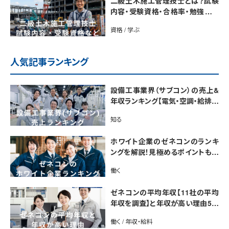
二級土木施工管理技士とは？試験
内容・受験資格・合格率・勉強法を
解説
資格 / 学ぶ
人気記事ランキング
設備工事業界（サブコン）の売上&
年収ランキング【電気・空調・給排水
衛生設備ジャンル別】今後の動向・
知る
市場規模も解説
ホワイト企業のゼネコンのランキ
ングを解説！見極めるポイントも紹
介【最新版】
働く
ゼネコンの平均年収【11社の平均
年収を調査】と年収が高い理由5選
｜年収UP法も紹介
働く / 年収・給料