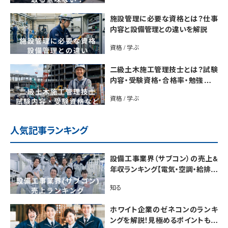
施設管理に必要な資格とは？仕事
内容と設備管理との違いを解説
資格 / 学ぶ
二級土木施工管理技士とは？試験
内容・受験資格・合格率・勉強法を
解説
資格 / 学ぶ
人気記事ランキング
設備工事業界（サブコン）の売上&
年収ランキング【電気・空調・給排水
衛生設備ジャンル別】今後の動向・
知る
市場規模も解説
ホワイト企業のゼネコンのランキ
ングを解説！見極めるポイントも紹