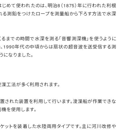
めて使われたのは、明治8（1875）年に行われた利根
ばれる測鉛をつけたロープを測量船から下ろす方法で水深
くるまでの時間で水深を測る「音響測深機」を使うように
機、1990年代の中頃からは扇状の超音波を送受信する測
うになりました。
浚渫工法が多く利用されます。
設置された装置を利用して行います。浚渫船が作業できな
削機を使用します。
ケットを装着した水陸両用タイプです。主に河川改修や