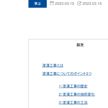
2023.03.15
2023.03.15
学ぶ
目次
浚渫工事とは
浚渫工事についてのポイント3つ
1：浚渫工事の歴史
2：浚渫工事の技術変化
3：浚渫工事の工法