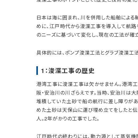
日本は海に囲まれ、川を併用した船舶による
めに、江戸時代から浚渫工事を導入して航路
のニーズに基づいて変化し、現在の工法が確
具体的には、ポンプ浚渫工法とグラブ浚渫工法
1：浚渫工事の歴史
港湾工事に浚渫工事は欠かせません。港湾
阪・安治川の川ざらえです。当時、安治川は大
堆積していた土砂で船の航行に差し障りがあ
めた土砂は天保山に運び埋め立てをしたと伝
人。2年がかりの工事でした。
江戸時代の終わりには、動力源として蒸気機