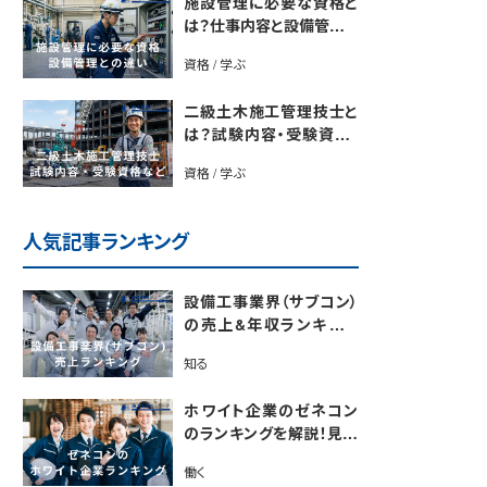
施設管理に必要な資格と
は？仕事内容と設備管理と
の違いを解説
資格 / 学ぶ
二級土木施工管理技士と
は？試験内容・受験資格・
合格率・勉強法を解説
資格 / 学ぶ
人気記事ランキング
設備工事業界（サブコン）
の売上&年収ランキング
【電気・空調・給排水衛生
知る
設備ジャンル別】今後の動
向・市場規模も解説
ホワイト企業のゼネコン
のランキングを解説！見極
めるポイントも紹介【最新
働く
版】