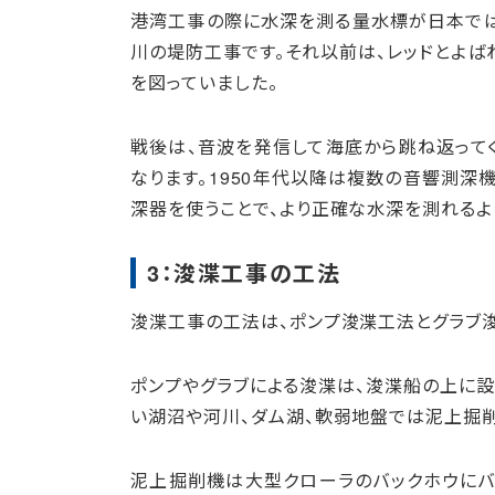
港湾工事の際に水深を測る量水標が日本ではじ
川の堤防工事です。それ以前は、レッドとよ
を図っていました。
戦後は、音波を発信して海底から跳ね返って
なります。1950年代以降は複数の音響測深
深器を使うことで、より正確な水深を測れるよ
3：浚渫工事の工法
浚渫工事の工法は、ポンプ浚渫工法とグラブ
ポンプやグラブによる浚渫は、浚渫船の上に
い湖沼や河川、ダム湖、軟弱地盤では泥上掘
泥上掘削機は大型クローラのバックホウにバ