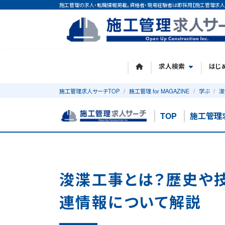
施工管理の求人・転職情報掲載。資格者・現場経験者は即採用【施工管理求人
求人検索
はじ
施工管理求人サーチTOP
施工管理 for MAGAZINE
学ぶ
浚
TOP
施工管理
浚渫工事とは？歴史や
連情報について解説