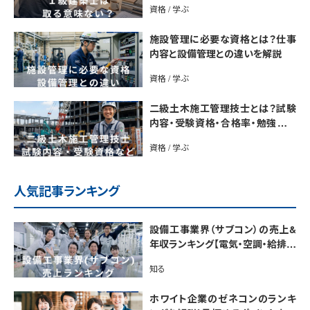
資格 / 学ぶ
施設管理に必要な資格とは？仕事
内容と設備管理との違いを解説
資格 / 学ぶ
二級土木施工管理技士とは？試験
内容・受験資格・合格率・勉強法を
解説
資格 / 学ぶ
人気記事ランキング
設備工事業界（サブコン）の売上&
年収ランキング【電気・空調・給排水
衛生設備ジャンル別】今後の動向・
知る
市場規模も解説
ホワイト企業のゼネコンのランキ