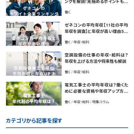
ングを解説！見極めるポイントも紹
介【最新版】
働く
ゼネコンの平均年収【11社の平均
年収を調査】と年収が高い理由5選
｜年収UP法も紹介
働く / 年収・給料
空調設備の仕事の年収・給料は？
年収を上げる方法や将来性も解説
働く / 年収・給料
電気工事士の平均年収は？働くた
めに必要な資格や年収アップ方法
も紹介
働く / 年収・給料 / 特集コラム
カテゴリから記事を探す