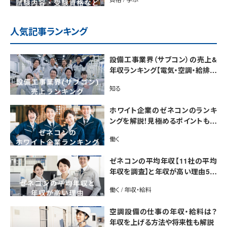
人気記事ランキング
設備工事業界（サブコン）の売上&
年収ランキング【電気・空調・給排水
衛生設備ジャンル別】今後の動向・
知る
市場規模も解説
ホワイト企業のゼネコンのランキ
ングを解説！見極めるポイントも紹
介【最新版】
働く
ゼネコンの平均年収【11社の平均
年収を調査】と年収が高い理由5選
｜年収UP法も紹介
働く / 年収・給料
空調設備の仕事の年収・給料は？
年収を上げる方法や将来性も解説