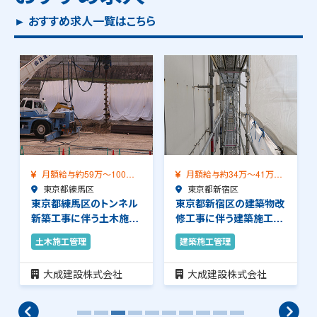
► おすすめ求人一覧はこちら
月額給与約59万～100万
月額給与約34万～41万
（前職給与保証…
東京都練馬区
（前職給与保証）…
東京都新宿区
東京都練馬区のトンネル
東京都新宿区の建築物改
新築工事に伴う土木施工
修工事に伴う建築施工管
管理のお仕事です…
理のお仕事です。…
土木施工管理
建築施工管理
大成建設株式会社
大成建設株式会社