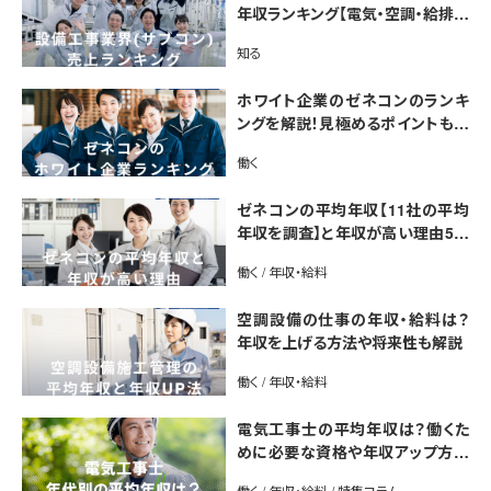
年収ランキング【電気・空調・給排水
衛生設備ジャンル別】今後の動向・
知る
市場規模も解説
ホワイト企業のゼネコンのランキ
ングを解説！見極めるポイントも紹
介【最新版】
働く
ゼネコンの平均年収【11社の平均
年収を調査】と年収が高い理由5選
｜年収UP法も紹介
働く / 年収・給料
空調設備の仕事の年収・給料は？
年収を上げる方法や将来性も解説
働く / 年収・給料
電気工事士の平均年収は？働くた
めに必要な資格や年収アップ方法
も紹介
働く / 年収・給料 / 特集コラム