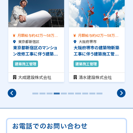
月額給与約42万～58万
月額給与約42万～58万
（前職給与保証）…
東京都新宿区
（前職給与保証）…
大阪府堺市
東京都新宿区のマンショ
大阪府堺市の建築物新築
ン改修工事に伴う建築施
工事に伴う建築施工管理
工管理のお仕事で…
のお仕事です。品…
建築施工管理
建築施工管理
大成建設株式会社
清水建設株式会社