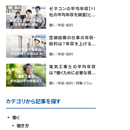
ゼネコンの平均年収【11
社の平均年収を調査】と年
収が高い理由5選｜年収U
働く / 年収・給料
P法も紹介
空調設備の仕事の年収・
給料は？年収を上げる方
法や将来性も解説
働く / 年収・給料
電気工事士の平均年収
は？働くために必要な資格
や年収アップ方法も紹介
働く / 年収・給料 / 特集コラム
カテゴリから記事を探す
働く
働き方