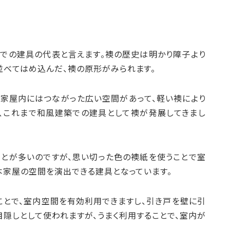
での建具の代表と言えます。襖の歴史は明かり障子より
並べてはめ込んだ、襖の原形がみられます。
、家屋内にはつながった広い空間があって、軽い襖により
、これまで和風建築での建具として襖が発展してきまし
とが多いのですが、思い切った色の襖紙を使うことで室
本家屋の空間を演出できる建具となっています。
ことで、室内空間を有効利用できますし、引き戸を壁に引
目隠しとして使われますが、うまく利用することで、室内が