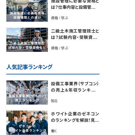
施設管理に必要な資格と
は？仕事内容と設備管理と
の違いを解説
資格 / 学ぶ
二級土木施工管理技士と
は？試験内容・受験資格・
合格率・勉強法を解説
資格 / 学ぶ
人気記事ランキング
設備工事業界（サブコン）
の売上&年収ランキング
【電気・空調・給排水衛生
知る
設備ジャンル別】今後の動
向・市場規模も解説
ホワイト企業のゼネコン
のランキングを解説！見極
めるポイントも紹介【最新
働く
版】