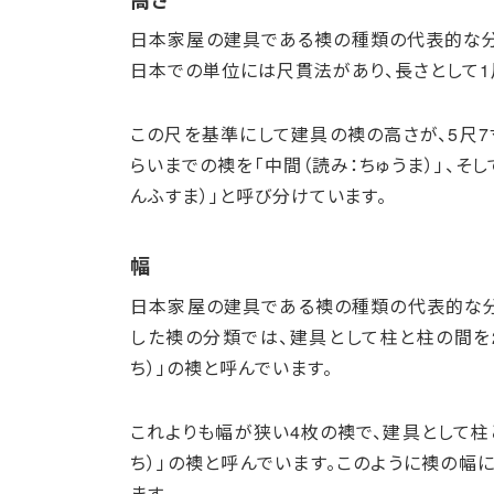
日本家屋の建具である襖の種類の代表的な分
日本での単位には尺貫法があり、長さとして1尺
この尺を基準にして建具の襖の高さが、5尺7寸
らいまでの襖を「中間（読み：ちゅうま）」、そ
んふすま）」と呼び分けています。
幅
日本家屋の建具である襖の種類の代表的な分
した襖の分類では、建具として柱と柱の間を
ち）」の襖と呼んでいます。
これよりも幅が狭い4枚の襖で、建具として柱
ち）」の襖と呼んでいます。このように襖の幅
ます。