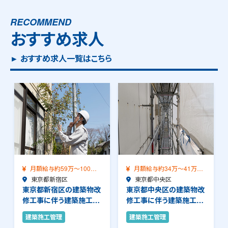
RECOMMEND
おすすめ求人
► おすすめ求人一覧はこちら
月額給与約34万～41万
月額給与約42万～58万
（前職給与保証）…
東京都中央区
（前職給与保証）…
東京都中央区
東京都中央区の建築物改
東京都中央区の建築物改
修工事に伴う建築施工管
修工事に伴う建築施工管
理のお仕事です。…
理のお仕事です。…
建築施工管理
建築施工管理