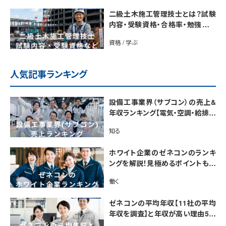
二級土木施工管理技士とは？試験
内容・受験資格・合格率・勉強法を
解説
資格 / 学ぶ
人気記事ランキング
設備工事業界（サブコン）の売上&
年収ランキング【電気・空調・給排水
衛生設備ジャンル別】今後の動向・
知る
市場規模も解説
ホワイト企業のゼネコンのランキ
ングを解説！見極めるポイントも紹
介【最新版】
働く
ゼネコンの平均年収【11社の平均
年収を調査】と年収が高い理由5選
｜年収UP法も紹介