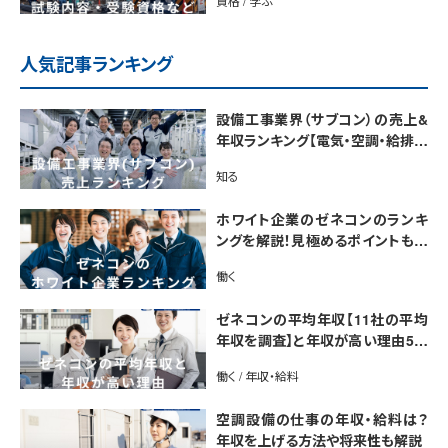
資格 / 学ぶ
人気記事ランキング
設備工事業界（サブコン）の売上&
年収ランキング【電気・空調・給排水
衛生設備ジャンル別】今後の動向・
知る
市場規模も解説
ホワイト企業のゼネコンのランキ
ングを解説！見極めるポイントも紹
介【最新版】
働く
ゼネコンの平均年収【11社の平均
年収を調査】と年収が高い理由5選
｜年収UP法も紹介
働く / 年収・給料
空調設備の仕事の年収・給料は？
年収を上げる方法や将来性も解説