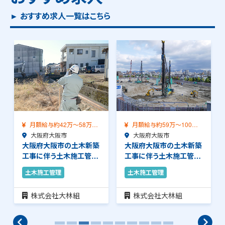
► おすすめ求人一覧はこちら
額給与約42万～58万
月額給与約59万～100万
月額給与約
職給与保証）…
阪府大阪市
（前職給与保証…
大阪府大阪市
（前職給与保
大阪府大
府大阪市の土木新築
大阪府大阪市の土木新築
大阪府大阪
に伴う土木施工管理
工事に伴う土木施工管理
工事に伴う
仕事です。品…
のお仕事です。安…
のお仕事で
施工管理
土木施工管理
土木施工管
式会社大林組
株式会社大林組
株式会