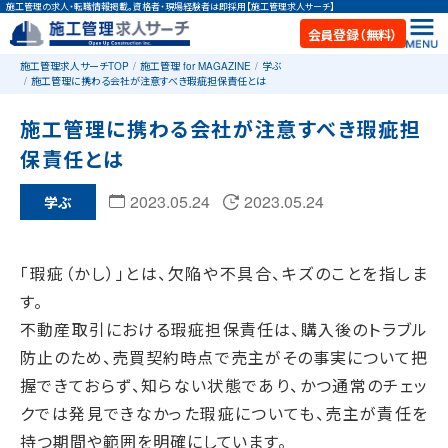
施工管理の求人・転職情報掲載。資格者・現場経験者は即採用【施工管理求人サーチ】
会員登録（無料）
施工管理求人サーチTOP
施工管理 for MAGAZINE
学ぶ
施工管理に携わる会社が注意すべき瑕疵担保責任とは
施工管理に携わる会社が注意すべき瑕疵担
保責任とは
2023.05.24
2023.05.24
学ぶ
「瑕疵（かし）」とは、欠陥や不具合、キズのことを指しま
す。
不動産取引における瑕疵担保責任は、購入後のトラブル
防止のため、売買契約時点で売主がその事実について把
握できておらず、知らない状態であり、かつ通常のチェッ
クでは発見できなかった瑕疵についても、売主が責任を
持つ期間や範囲を明確にしています。