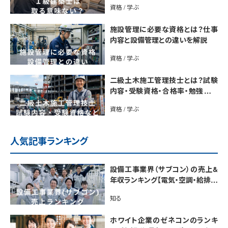
資格 / 学ぶ
施設管理に必要な資格とは？仕事
内容と設備管理との違いを解説
資格 / 学ぶ
二級土木施工管理技士とは？試験
内容・受験資格・合格率・勉強法を
解説
資格 / 学ぶ
人気記事ランキング
設備工事業界（サブコン）の売上&
年収ランキング【電気・空調・給排水
衛生設備ジャンル別】今後の動向・
知る
市場規模も解説
ホワイト企業のゼネコンのランキ