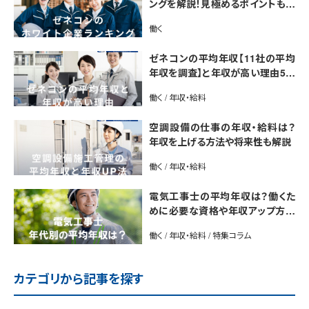
ングを解説！見極めるポイントも紹
介【最新版】
働く
ゼネコンの平均年収【11社の平均
年収を調査】と年収が高い理由5選
｜年収UP法も紹介
働く / 年収・給料
空調設備の仕事の年収・給料は？
年収を上げる方法や将来性も解説
働く / 年収・給料
電気工事士の平均年収は？働くた
めに必要な資格や年収アップ方法
も紹介
働く / 年収・給料 / 特集コラム
カテゴリから記事を探す