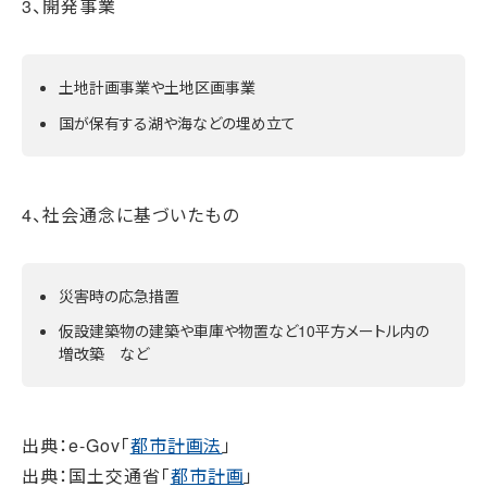
3、開発事業
土地計画事業や土地区画事業
国が保有する湖や海などの埋め立て
4、社会通念に基づいたもの
災害時の応急措置
仮設建築物の建築や車庫や物置など10平方メートル内の
増改築 など
出典：e-Gov「
都市計画法
」
出典：国土交通省「
都市計画
」