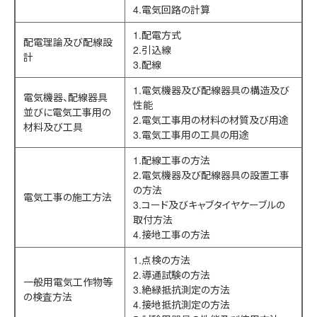
4.電気回路の計算
1.配電方式
配電理論及び配線設
2.引込線
計
3.配線
1.電気機器及び配線器具の構造及び
電気機器、配線器具
性能
並びに電気工事用の
2.電気工事用の材料の材質及び用途
材料及び工具
3.電気工事用の工具の用途
1.配線工事の方法
2.電気機器及び配線器具の設置工事
の方法
電気工事の施工方法
3.コード及びキャブタイヤケーブルの
取付方法
4.接地工事の方法
1.点検の方法
2.導通試験の方法
一般用電気工作物等
3.絶緑抵抗測定の方法
の検査方法
4.接地抵抗測定の方法