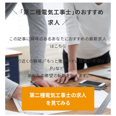
＼ 「
第二種電気工事士」のおすすめ
求人
／
この記事に興味のあるあなたにおすすめの最新求人
はこちら
「より近くの職場」「もっと働きやすい現場」「年収U
P」など、
あなたの希望の転職を叶えます。
第二種電気工事士
の求人
を見てみる