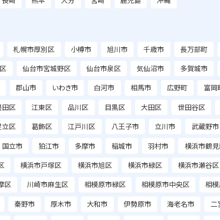
長崎
熊本
大分
宮崎
鹿児島
沖縄
札幌市厚別区
小樽市
旭川市
千歳市
長万部町
区
仙台市宮城野区
仙台市泉区
気仙沼市
多賀城市
郡山市
いわき市
白河市
相馬市
広野町
富岡
墨田区
江東区
品川区
目黒区
大田区
世田谷区
足立区
葛飾区
江戸川区
八王子市
立川市
武蔵野市
国立市
狛江市
多摩市
稲城市
羽村市
横浜市鶴見
区
横浜市戸塚区
横浜市旭区
横浜市緑区
横浜市瀬谷区
摩区
川崎市麻生区
相模原市緑区
相模原市中央区
相模
秦野市
厚木市
大和市
伊勢原市
海老名市
二